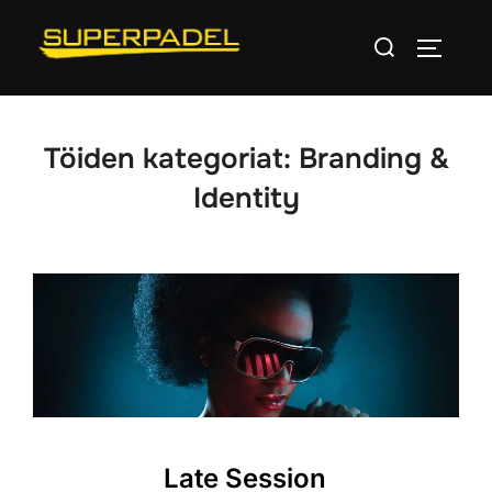
Skip
Search
to
TOGGLE
for:
content
Töiden kategoriat:
Branding &
Identity
Late Session