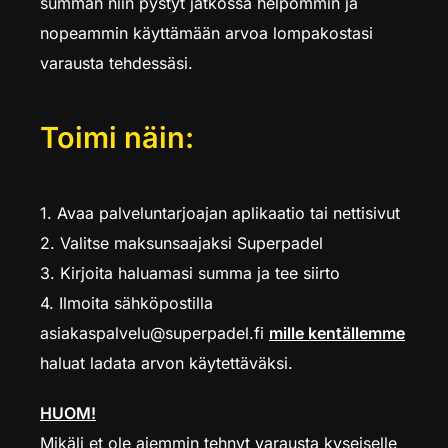
summan niin pystyt jatkossa helpommin ja
nopeammin käyttämään arvoa lompakostasi
varausta tehdessäsi.
Toimi näin:
1. Avaa palveluntarjoajan aplikaatio tai nettisivut
2. Valitse maksunsaajaksi Superpadel
3. Kirjoita haluamasi summa ja tee siirto
4. Ilmoita sähköpostilla
asiakaspalvelu@superpadel.fi
mille kentällemme
haluat ladata arvon käytettäväksi.
HUOM!
Mikäli et ole aiemmin tehnyt varausta kyseiselle