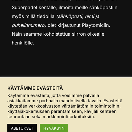
Superpadel kentälle, ilmoita meille sähköpostiin
myös millä tiedoilla
(sähköposti, nimi ja
puhelinnumero)
olet kirjautunut Playtomiciin.
Näin saamme kohdistettua siirron oikealle
henkilölle.
KÄYTÄMME EVÄSTEITÄ
Käytämme evästeitä, jotta voisimme palvella
asiakkaitamme parhaalla mahdollisella tavalla. Evästeitä
käytetään verkkosivuston välttämättömiin toimintoihin,
käyttäjäkokemuksen parantamiseen, kävijäliikenteen
seurantaan sekä markkinointitarkoituksiin.
Copyright © 2026 Superpadel
Inspiro Theme
by
WPZOOM
ASETUKSET
HYVÄKSYN