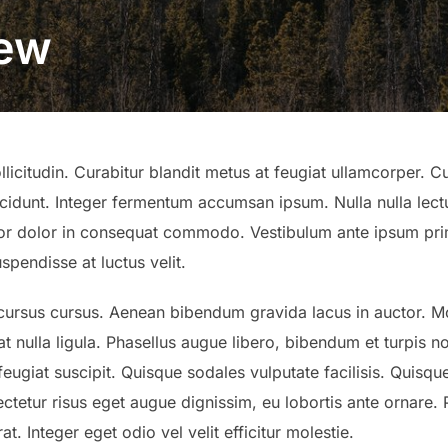
iew
licitudin. Curabitur blandit metus at feugiat ullamcorper. Cu
incidunt. Integer fermentum accumsan ipsum. Nulla nulla lectu
tor dolor in consequat commodo. Vestibulum ante ipsum primi
spendisse at luctus velit.
cursus cursus. Aenean bibendum gravida lacus in auctor. Mo
 at nulla ligula. Phasellus augue libero, bibendum et turpis no
feugiat suscipit. Quisque sodales vulputate facilisis. Quisque
tetur risus eget augue dignissim, eu lobortis ante ornare. 
t. Integer eget odio vel velit efficitur molestie.