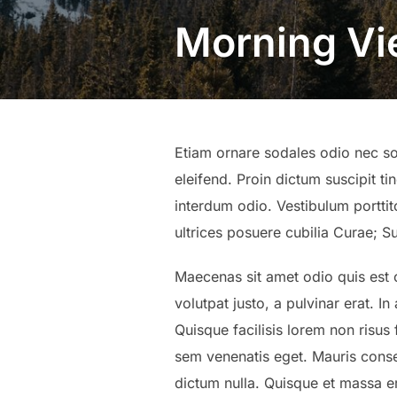
Morning V
Etiam ornare sodales odio nec sol
eleifend. Proin dictum suscipit t
interdum odio. Vestibulum portti
ultrices posuere cubilia Curae; Su
Maecenas sit amet odio quis est 
volutpat justo, a pulvinar erat. In
Quisque facilisis lorem non risus 
sem venenatis eget. Mauris consec
dictum nulla. Quisque et massa era