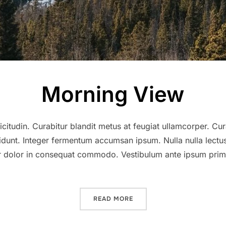
Morning View
citudin. Curabitur blandit metus at feugiat ullamcorper. Cur
cidunt. Integer fermentum accumsan ipsum. Nulla nulla lectus
r dolor in consequat commodo. Vestibulum ante ipsum primis 
”MORNING VIEW”
READ MORE