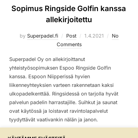
Sopimus Ringside Golfin kanssa
allekirjoitettu
Posted
by
Superpadel.fi
Post
1.4.2021
No
on
Comments
Superpadel Oy on allekirjoittanut
yhteistyösopimuksen Espoo Ringside Golfin
kanssa. Espoon Niipperissä hyvien
liikenneyhteyksien varteen rakennetaan kaksi
ulkopadelkenttää. Ringsidessä on tarjolla hyvät
palvelun padelin harrastajille. Suihkut ja saunat
ovat käytössä ja loistavat ravintolapalvelut
tyydyttävät vaativankin nälän ja janon.