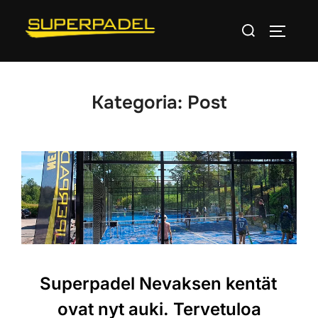
Skip
Search
to
TOGGLE
for:
content
Kategoria:
Post
Superpadel Nevaksen kentät
ovat nyt auki. Tervetuloa