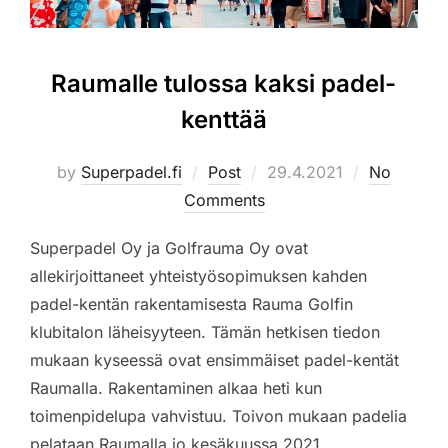
Raumalle tulossa kaksi padel-
kenttää
Posted
by
Superpadel.fi
Post
29.4.2021
No
on
Comments
Superpadel Oy ja Golfrauma Oy ovat
allekirjoittaneet yhteistyösopimuksen kahden
padel-kentän rakentamisesta Rauma Golfin
klubitalon läheisyyteen. Tämän hetkisen tiedon
mukaan kyseessä ovat ensimmäiset padel-kentät
Raumalla. Rakentaminen alkaa heti kun
toimenpidelupa vahvistuu. Toivon mukaan padelia
pelataan Raumalla jo kesäkuussa 2021.