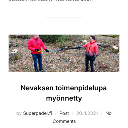
Nevaksen toimenpidelupa
myönnetty
Posted
by
Superpadel.fi
Post
20.4.2021
No
on
Comments