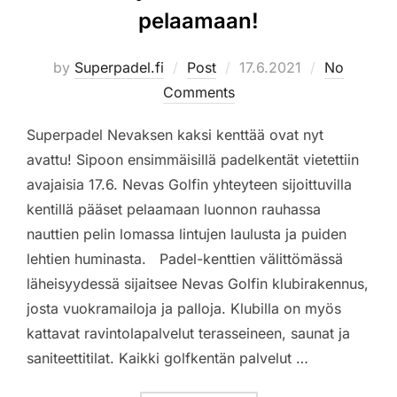
pelaamaan!
Posted
by
Superpadel.fi
Post
17.6.2021
No
on
Comments
Superpadel Nevaksen kaksi kenttää ovat nyt
avattu! Sipoon ensimmäisillä padelkentät vietettiin
avajaisia 17.6. Nevas Golfin yhteyteen sijoittuvilla
kentillä pääset pelaamaan luonnon rauhassa
nauttien pelin lomassa lintujen laulusta ja puiden
lehtien huminasta. Padel-kenttien välittömässä
läheisyydessä sijaitsee Nevas Golfin klubirakennus,
josta vuokramailoja ja palloja. Klubilla on myös
kattavat ravintolapalvelut terasseineen, saunat ja
saniteettitilat. Kaikki golfkentän palvelut …