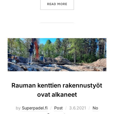
”SUPERPADEL NEVAKSEN KE
READ MORE
Rauman kenttien rakennustyöt
ovat alkaneet
Posted
by
Superpadel.fi
Post
3.6.2021
No